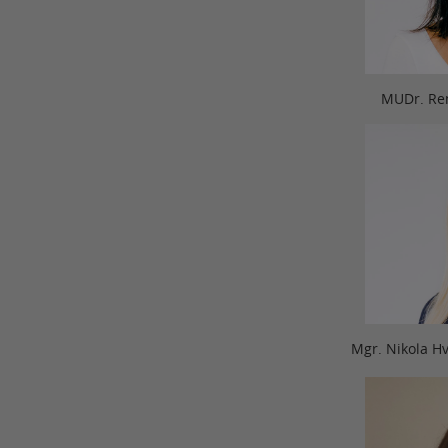
MUDr. Ren
Mgr. Nikola H