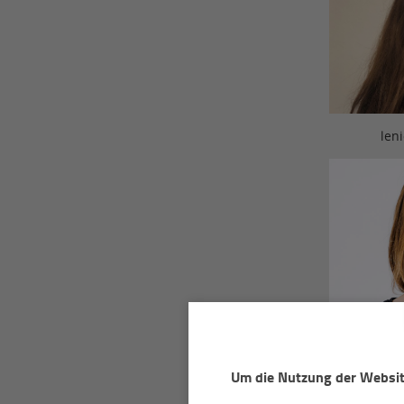
leni
Petra Ro
Um die Nutzung der Website