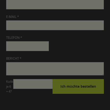
E-MAIL *
TELEFON *
BERICHT *
Kolik
je 6
+ 4?