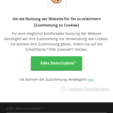
Kontakt
Um die Nutzung der Website für Sie zu erleichtern
Telefon:
548 530 329
(Zustimmung zu Cookies)
Mobil:
777 923 976
Für eine möglichst komfortable Nutzung der Website
Email:
ordinace@addent.cz
benötigen wir Ihre Zustimmung zur Verwendung von Cookies.
Sie können Ihre Zustimmung geben, indem Sie auf die
Sprechstunden
Schaltfläche \"Alle zulassen\" klicken.
Montag
7:30 - 15:30
Dienstag
8:00 - 16:00
Mittwoch
7:30 - 15:30
Donnerstag
7:30 - 15:30
Sie können die Zustimmung verweigern
Freitag
7:30 - 14:00
Cookies-Einstellungen
Akute Fälle
9:00
Akutní případy ošetříme po předchozí telefonické domluvě
VOR- UND NACHNAME *