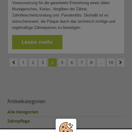
Voraussetzung für die garantierte Entstehung eines üblen
Mundgeruches, Karies, Vergilben der Zähne,
Zahnfleischentzündung und Parodontitis. Deshalb ist es
wünschenswert, die Plaque durch das technisch richtige und
regelmäßige Zähneputzen zu beseitigen.
Lesen mehr
1
2
3
4
5
6
7
8
…
10
Artikelkategorien
Alle Kategorien
Zahnpflege