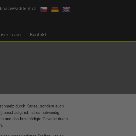
dinace@addent.cz
nser Team
Kontakt
hnschmelz durch Karies, sondern auch
 beschädigt ist, ist es notwendig
ren und das beschädigte Gewebe durch
en.