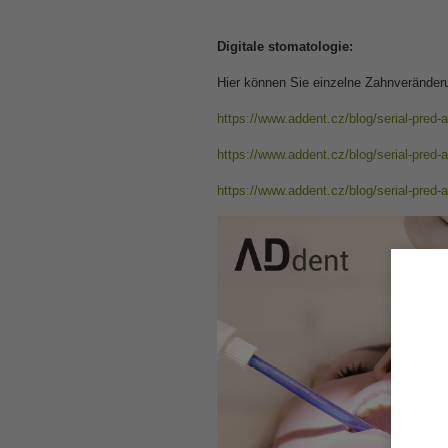
Digitale stomatologie:
Hier können Sie einzelne Zahnveränderu
https://www.addent.cz/blog/serial-pred-a-
https://www.addent.cz/blog/serial-pred-a-
https://www.addent.cz/blog/serial-pred-a-