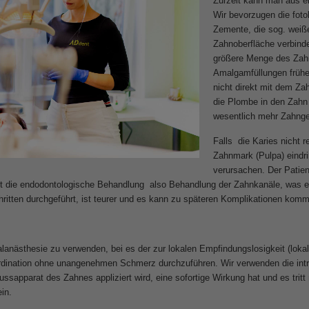
Zurzeit kann man aus e
Wir bevorzugen die fot
Zemente, die sog. weiße
Zahnoberfläche verbind
größere Menge des Zahn
Amalgamfüllungen frühe
nicht direkt mit dem Z
die Plombe in den Zahn
wesentlich mehr Zahnge
Falls die Karies nicht r
Zahnmark (Pulpa) eindr
verursachen. Der Patien
 die endodontologische Behandlung also Behandlung der Zahnkanäle, was ein 
hritten durchgeführt, ist teurer und es kann zu späteren Komplikationen kom
lanästhesie zu verwenden, bei es der zur lokalen Empfindungslosigkeit (loka
 Ordination ohne unangenehmen Schmerz durchzuführen. Wir verwenden die intr
lussapparat des Zahnes appliziert wird, eine sofortige Wirkung hat und es tr
in.