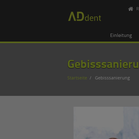
R
Einleitung
Gebisssanier
Startseite
Gebisssanierung