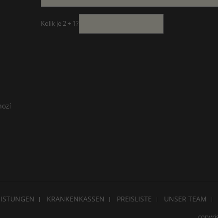
Kolik je 2 + 1?
hozí
EISTUNGEN
KRANKENKASSEN
PREISLISTE
UNSER TEAM
copyri