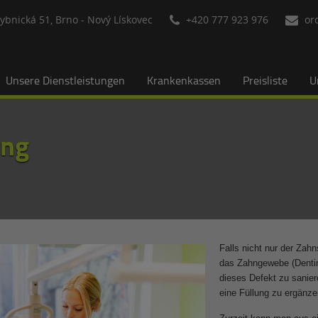
ybnická 51, Brno - Nový Lískovec
+420 777 923 976
or
Unsere Dienstleistungen
Krankenkassen
Preisliste
U
ung
Falls nicht nur der Za
das Zahngewebe (Dentin)
dieses Defekt zu sanie
eine Füllung zu ergänz