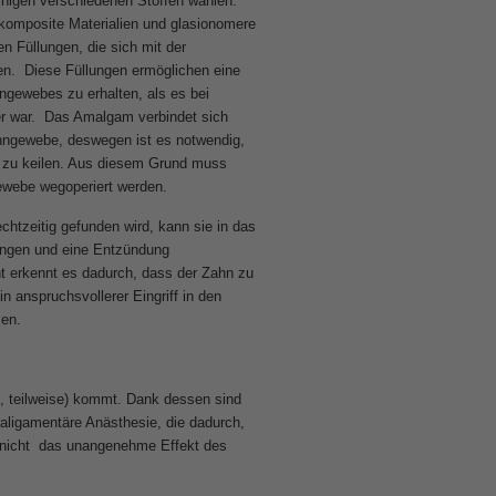
inigen verschiedenen Stoffen wählen.
okomposite Materialien und glasionomere
n Füllungen, die sich mit der
en. Diese Füllungen ermöglichen eine
gewebes zu erhalten, als es bei
r war. Das Amalgam verbindet sich
ahngewebe, deswegen ist es notwendig,
 zu keilen. Aus diesem Grund muss
webe wegoperiert werden.
echtzeitig gefunden wird, kann sie in das
ingen und eine Entzündung
t erkennt es dadurch, dass der Zahn zu
anspruchsvollerer Eingriff in den
men.
l, teilweise) kommt. Dank dessen sind
aligamentäre Anästhesie, die dadurch,
itt nicht das unangenehme Effekt des