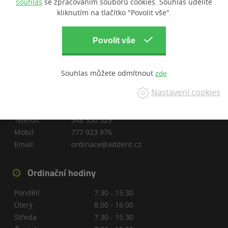
souhlas
se zpracováním souborů cookies. Souhlas udělíte
kliknutím na tlačítko "Povolit vše".
Kategorie
Všechny kategorie
Péče o zuby
Souhlas můžete odmítnout
Nastavení cookies
Kontakt
Telefon:
548 530 329
Mobil:
777 923 976
Email:
ordinace@addent.cz
Ordinační hodiny
Pondělí
7:30 - 15:30
Úterý
8:00 - 16:00
Středa
7:30 - 15:30