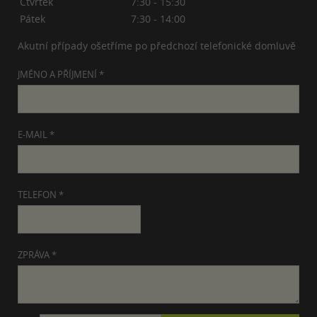
Čtvrtek
7:30 - 15:30
Pátek
7:30 - 14:00
Akutní případy ošetříme po předchozí telefonické domluvě
JMÉNO A PŘÍJMENÍ *
E-MAIL *
TELEFON *
ZPRÁVA *