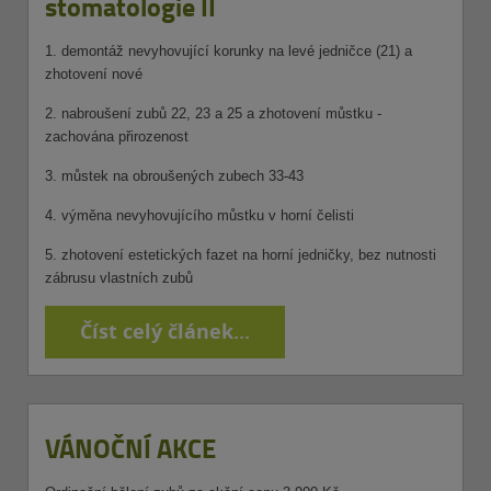
stomatologie II
1. demontáž nevyhovující korunky na levé jedničce (21) a
zhotovení nové
2. nabroušení zubů 22, 23 a 25 a zhotovení můstku -
zachována přirozenost
3. můstek na obroušených zubech 33-43
4. výměna nevyhovujícího můstku v horní čelisti
5. zhotovení estetických fazet na horní jedničky, bez nutnosti
zábrusu vlastních zubů
Číst celý článek...
VÁNOČNÍ AKCE