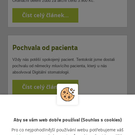
Ordinační bělení zubů za akční cenu 3.900 Kč.
Číst celý článek...
Pochvala od pacienta
Vždy nás potěší spokojený pacient. Tentokrát jsme dostali
pochvalu od německy mluvícího pacienta, který u nás
absolvoval Digitální stomatologii.
Číst celý článek...
1
2
3
4
5
6
…
8
…
10
Aby se vám web dobře používal (Souhlas s cookies)
Pro co nejpohodlnější používání webu potřebujeme váš