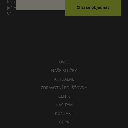
Kolik
je 1 +
6?
ÚVOD
NAŠE SLUŽBY
AKTUÁLNĚ
ZDRAVOTNÍ POJIŠŤOVNY
CENÍK
NÁŠ TÝM
KONTAKT
GDPR