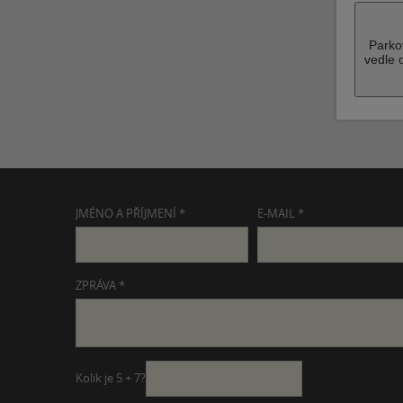
Parko
vedle 
JMÉNO A PŘÍJMENÍ *
E-MAIL *
ZPRÁVA *
Kolik je 5 + 7?