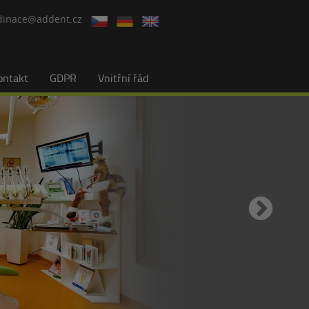
dinace@addent.cz
ontakt
GDPR
Vnitřní řád