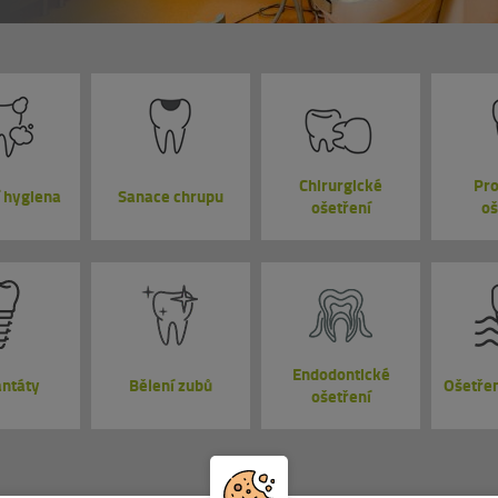
Chirurgické
Pro
 hygiena
Sanace chrupu
ošetření
oš
Endodontické
antáty
Bělení zubů
Ošetřen
ošetření