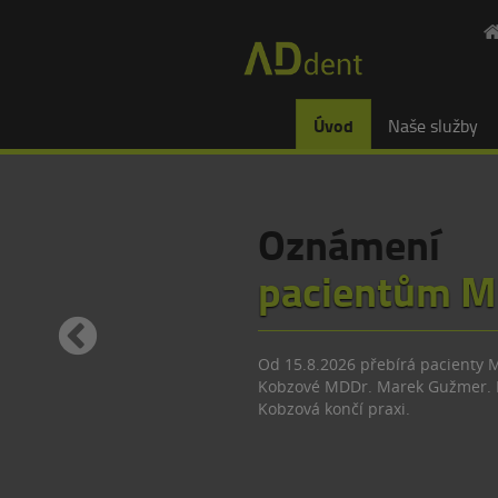
Úvod
Naše služby
Oznámení
pacientům M
Od 15.8.2026 přebírá pacienty 
Kobzové MDDr. Marek Gužmer.
Kobzová končí praxi.