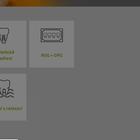
tetické
RVG + OPG
etření
í s relaxací