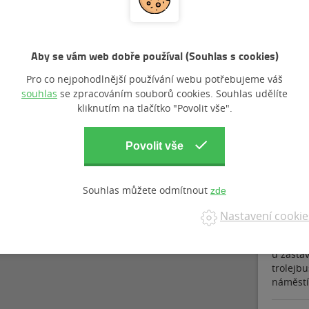
Nebojte se zubařů, bojte se zubních kazů.
 protože u nás v ordinaci je
úsměv na denním pořádku
. A protož
Aby se vám web dobře používal (Souhlas s cookies)
it i ten váš. Zbavíme vás všech kazů a obtíží, které vás trápí,
it se starostí nadobro. Dopřejte si krásný a zářivý úsměv.
Zlepšíte 
Pro co nejpohodlnější používání webu potřebujeme váš
souhlas
se zpracováním souborů cookies. Souhlas udělíte
kliknutím na tlačítko "Povolit vše".
Kde nás najdete ?
NOVÉ P
Souhlas můžete odmítnout
Nastavení cookie
Pro
Ordinac
u zastáv
trolejb
náměstí