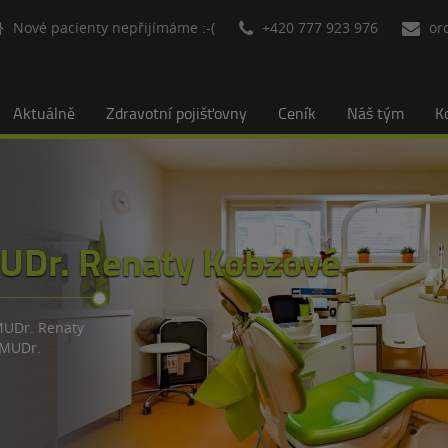
Nové pacienty nepřijímáme :-(
+420 777 923 976
or
Aktuálně
Zdravotní pojišťovny
Ceník
Náš tým
K
UDr. Renaty Kobzové
MUDr. Renaty
 MUDr.