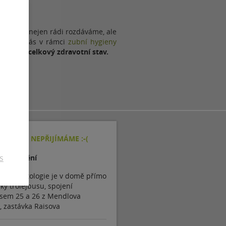
e úsměvy nejen rádi rozdáváme, ale
 a navíc vás v rámci
zubní hygieny
tak svůj celkový zdravotní stav.
ACIENTY NEPŘIJÍMÁME :-(
s
 upřesnění
e stomatologie je v domě přímo
ky trolejbusu, spojení
usem 25 a 26 z Mendlova
, zastávka Raisova