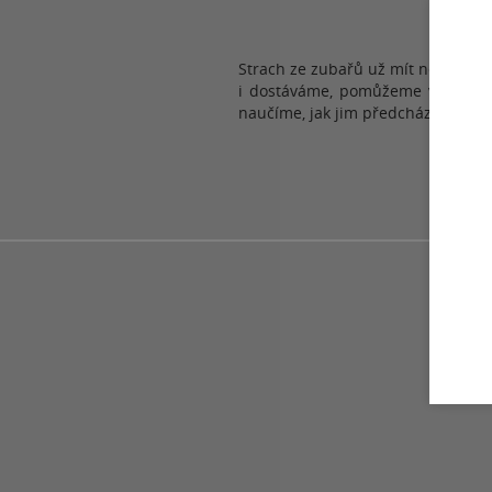
Strach ze zubařů už mít nemusíte,
i dostáváme, pomůžeme vám rozzář
naučíme, jak jim předcházet a zbav