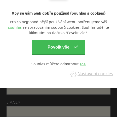
Mobil:
777 923 976
Email:
ordinace@addent.cz
Aby se vám web dobře používal (Souhlas s cookies)
Pro co nejpohodlnější používání webu potřebujeme váš
Ordinační hodiny
souhlas
se zpracováním souborů cookies. Souhlas udělíte
kliknutím na tlačítko "Povolit vše".
Pondělí
7:30 - 15:30
Úterý
8:00 - 16:00
Středa
7:30 - 15:30
Čtvrtek
7:30 - 15:30
Pátek
7:30 - 14:00
Souhlas můžete odmítnout
Akutní případy ošetříme po předchozí telefonické domluvě
Nastavení cookies
JMÉNO A PŘÍJMENÍ *
E-MAIL *