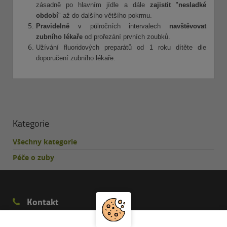
zásadně po hlavním jídle a dále
zajistit
"
nesladké
období
" až do dalšího většího pokrmu.
Pravidelně
v půlročních intervalech
navštěvovat
zubního lékaře
od prořezání prvních zoubků.
Užívání fluoridových preparátů od 1 roku dítěte dle
doporučení zubního lékaře.
Kategorie
Všechny kategorie
Péče o zuby
Kontakt
Telefon:
548 530 329