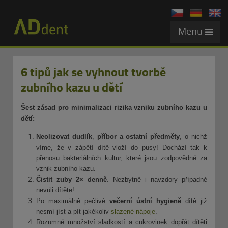
Menu
6 tipů jak se vyhnout tvorbě
zubního kazu u dětí
Šest zásad pro minimalizaci rizika vzniku zubního kazu u
dětí:
Neolizovat dudlík
,
příbor
a ostatní předměty
, o nichž
víme, že v zápětí dítě vloží do pusy! Dochází tak k
přenosu bakteriálních kultur, které jsou zodpovědné za
vznik zubního kazu.
Čistit zuby 2× denně
. Nezbytně i navzdory případné
nevůli dítěte!
Po maximálně pečlivé
večerní ústní hygieně
dítě již
nesmí jíst a pít jakékoliv
slazené nápoje
.
Rozumné množství sladkostí a cukrovinek dopřát dítěti