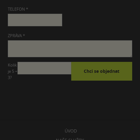
TELEFON *
ZPRÁVA *
Kolik
je 5 +
3?
ÚVOD